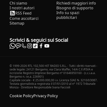
Chi siamo
Richiedi maggiori info
I nostri autori
Bisogno di supporto
Info su spazi
RSS Feed
pubblicitari
Come ascoltarci
Sitemap
Scrivici & seguici sui Social
© 1999-2026 RTL 102,500 HIT RADIO S.R.L. - Tutti i diritti riservati -
sede legale: 24121 Bergamo, via Clara Maffei, 14/A C.F./P.IVA e
iscrizione Registro Imprese Bergamo n° 01646950160 - (c.c.i.a.a.
Bergamo n. r.e.a. 226901)
Capitale sociale - € 25.000.000,00 i.v. Licenza SIAE N. 3210/I/3087.
Testata giornalistica registrata il 07/01/2010 al n° 1972 Tribunale
Monza - Direttore Responsabile Ivana Faccioli
Cookie Policy
Privacy Policy