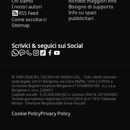
Chi siamo
Richiedi maggiori info
I nostri autori
Bisogno di supporto
Info su spazi
RSS Feed
pubblicitari
Come ascoltarci
Sitemap
Scrivici & seguici sui Social
© 1999-2026 RTL 102,500 HIT RADIO S.R.L. - Tutti i diritti riservati -
sede legale: 24121 Bergamo, via Clara Maffei, 14/A C.F./P.IVA e
iscrizione Registro Imprese Bergamo n° 01646950160 - (c.c.i.a.a.
Bergamo n. r.e.a. 226901)
Capitale sociale - € 25.000.000,00 i.v. Licenza SIAE N. 3210/I/3087.
Testata giornalistica registrata il 07/01/2010 al n° 1972 Tribunale
Monza - Direttore Responsabile Ivana Faccioli
Cookie Policy
Privacy Policy