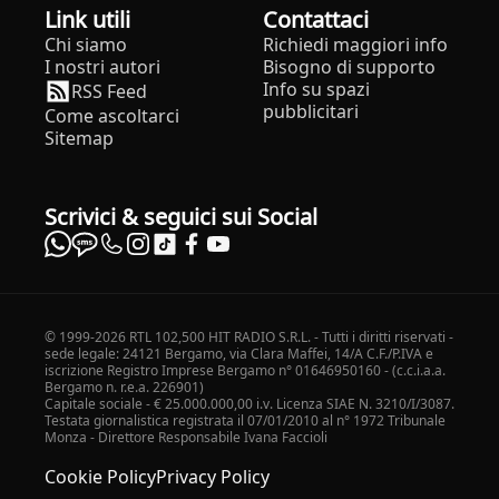
Link utili
Contattaci
Chi siamo
Richiedi maggiori info
I nostri autori
Bisogno di supporto
Info su spazi
RSS Feed
pubblicitari
Come ascoltarci
Sitemap
Scrivici & seguici sui Social
© 1999-2026 RTL 102,500 HIT RADIO S.R.L. - Tutti i diritti riservati -
sede legale: 24121 Bergamo, via Clara Maffei, 14/A C.F./P.IVA e
iscrizione Registro Imprese Bergamo n° 01646950160 - (c.c.i.a.a.
Bergamo n. r.e.a. 226901)
Capitale sociale - € 25.000.000,00 i.v. Licenza SIAE N. 3210/I/3087.
Testata giornalistica registrata il 07/01/2010 al n° 1972 Tribunale
Monza - Direttore Responsabile Ivana Faccioli
Cookie Policy
Privacy Policy