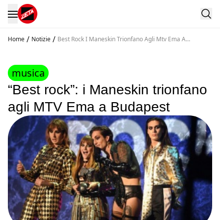
/
/
Home
Notizie
Best Rock I Maneskin Trionfano Agli Mtv Ema A
Budapest
musica
“Best rock”: i Maneskin trionfano
agli MTV Ema a Budapest