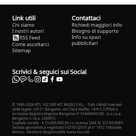
Link utili
Contattaci
Chi siamo
Richiedi maggiori info
I nostri autori
Bisogno di supporto
Info su spazi
RSS Feed
pubblicitari
Come ascoltarci
Sitemap
Scrivici & seguici sui Social
© 1999-2026 RTL 102,500 HIT RADIO S.R.L. - Tutti i diritti riservati -
sede legale: 24121 Bergamo, via Clara Maffei, 14/A C.F./P.IVA e
iscrizione Registro Imprese Bergamo n° 01646950160 - (c.c.i.a.a.
Bergamo n. r.e.a. 226901)
Capitale sociale - € 25.000.000,00 i.v. Licenza SIAE N. 3210/I/3087.
Testata giornalistica registrata il 07/01/2010 al n° 1972 Tribunale
Monza - Direttore Responsabile Ivana Faccioli