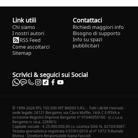
Link utili
Contattaci
Chi siamo
Richiedi maggiori info
I nostri autori
Bisogno di supporto
Info su spazi
RSS Feed
pubblicitari
Come ascoltarci
Sitemap
Scrivici & seguici sui Social
© 1999-2026 RTL 102,500 HIT RADIO S.R.L. - Tutti i diritti riservati -
sede legale: 24121 Bergamo, via Clara Maffei, 14/A C.F./P.IVA e
iscrizione Registro Imprese Bergamo n° 01646950160 - (c.c.i.a.a.
Bergamo n. r.e.a. 226901)
Capitale sociale - € 25.000.000,00 i.v. Licenza SIAE N. 3210/I/3087.
Testata giornalistica registrata il 07/01/2010 al n° 1972 Tribunale
Monza - Direttore Responsabile Ivana Faccioli