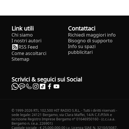
Link utili
Contattaci
Chi siamo
Richiedi maggiori info
I nostri autori
Bisogno di supporto
Info su spazi
RSS Feed
pubblicitari
Come ascoltarci
Sitemap
Scrivici & seguici sui Social
© 1999-2026 RTL 102,500 HIT RADIO S.R.L. - Tutti i diritti riservati -
sede legale: 24121 Bergamo, via Clara Maffei, 14/A C.F./P.IVA e
iscrizione Registro Imprese Bergamo n° 01646950160 - (c.c.i.a.a.
Bergamo n. r.e.a. 226901)
Capitale sociale - € 25.000.000,00 i.v. Licenza SIAE N. 3210/I/3087.