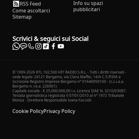
Info su spazi
RSS Feed
pubblicitari
Come ascoltarci
Sitemap
Scrivici & seguici sui Social
© 1999-2026 RTL 102,500 HIT RADIO S.R.L. - Tutti i diritti riservati -
sede legale: 24121 Bergamo, via Clara Maffei, 14/A C.F./P.IVA e
iscrizione Registro Imprese Bergamo n° 01646950160 - (c.c.i.a.a.
Bergamo n. r.e.a. 226901)
Capitale sociale - € 25.000.000,00 i.v. Licenza SIAE N. 3210/I/3087.
Testata giornalistica registrata il 07/01/2010 al n° 1972 Tribunale
Monza - Direttore Responsabile Ivana Faccioli
Cookie Policy
Privacy Policy