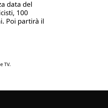
za data del
isti, 100
. Poi partirà il
e TV.