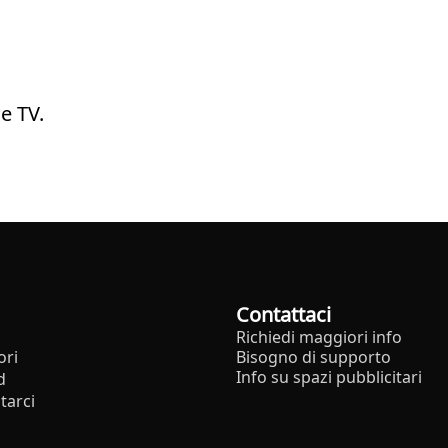
e TV.
Contattaci
Richiedi maggiori info
ori
Bisogno di supporto
Info su spazi pubblicitari
d
tarci