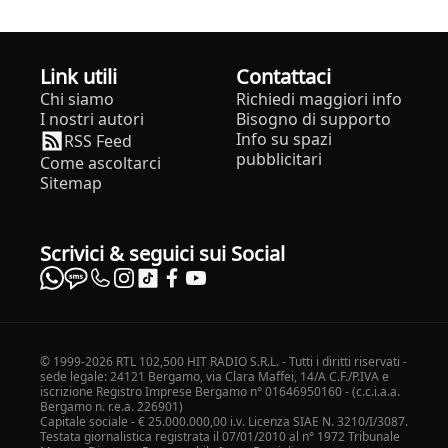
Link utili
Contattaci
Chi siamo
Richiedi maggiori info
I nostri autori
Bisogno di supporto
Info su spazi
RSS Feed
pubblicitari
Come ascoltarci
Sitemap
Scrivici & seguici sui Social
© 1999-2026 RTL 102,500 HIT RADIO S.R.L. - Tutti i diritti riservati -
sede legale: 24121 Bergamo, via Clara Maffei, 14/A C.F./P.IVA e
iscrizione Registro Imprese Bergamo n° 01646950160 - (c.c.i.a.a.
Bergamo n. r.e.a. 226901)
Capitale sociale - € 25.000.000,00 i.v. Licenza SIAE N. 3210/I/3087.
Testata giornalistica registrata il 07/01/2010 al n° 1972 Tribunale