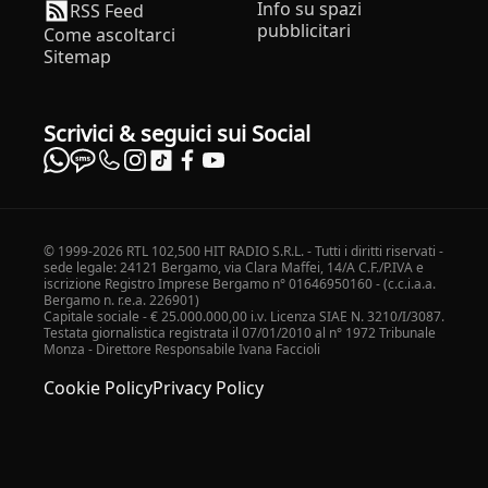
Info su spazi
RSS Feed
pubblicitari
Come ascoltarci
Sitemap
Scrivici & seguici sui Social
© 1999-2026 RTL 102,500 HIT RADIO S.R.L. - Tutti i diritti riservati -
sede legale: 24121 Bergamo, via Clara Maffei, 14/A C.F./P.IVA e
iscrizione Registro Imprese Bergamo n° 01646950160 - (c.c.i.a.a.
Bergamo n. r.e.a. 226901)
Capitale sociale - € 25.000.000,00 i.v. Licenza SIAE N. 3210/I/3087.
Testata giornalistica registrata il 07/01/2010 al n° 1972 Tribunale
Monza - Direttore Responsabile Ivana Faccioli
Cookie Policy
Privacy Policy