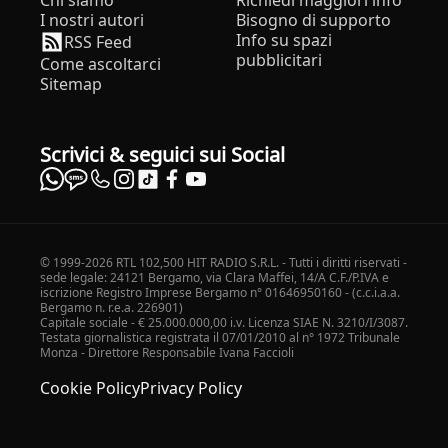
Chi siamo
Richiedi maggiori info
I nostri autori
Bisogno di supporto
Info su spazi
RSS Feed
pubblicitari
Come ascoltarci
Sitemap
Scrivici & seguici sui Social
© 1999-2026 RTL 102,500 HIT RADIO S.R.L. - Tutti i diritti riservati -
sede legale: 24121 Bergamo, via Clara Maffei, 14/A C.F./P.IVA e
iscrizione Registro Imprese Bergamo n° 01646950160 - (c.c.i.a.a.
Bergamo n. r.e.a. 226901)
Capitale sociale - € 25.000.000,00 i.v. Licenza SIAE N. 3210/I/3087.
Testata giornalistica registrata il 07/01/2010 al n° 1972 Tribunale
Monza - Direttore Responsabile Ivana Faccioli
Cookie Policy
Privacy Policy