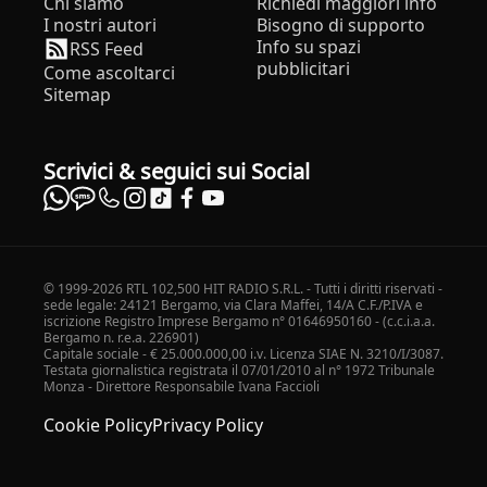
Chi siamo
Richiedi maggiori info
I nostri autori
Bisogno di supporto
Info su spazi
RSS Feed
pubblicitari
Come ascoltarci
Sitemap
Scrivici & seguici sui Social
© 1999-2026 RTL 102,500 HIT RADIO S.R.L. - Tutti i diritti riservati -
sede legale: 24121 Bergamo, via Clara Maffei, 14/A C.F./P.IVA e
iscrizione Registro Imprese Bergamo n° 01646950160 - (c.c.i.a.a.
Bergamo n. r.e.a. 226901)
Capitale sociale - € 25.000.000,00 i.v. Licenza SIAE N. 3210/I/3087.
Testata giornalistica registrata il 07/01/2010 al n° 1972 Tribunale
Monza - Direttore Responsabile Ivana Faccioli
Cookie Policy
Privacy Policy