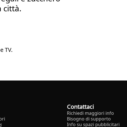
 città.
e TV.
Contattaci
Richiedi maggiori info
ori
Bisogno di supporto
Info su spazi pubblicitari
d