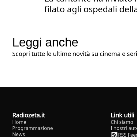
filato agli ospedali della
Leggi anche
Scopri tutte le ultime novità su cinema e seri
radiozeta.it
Link utili
Home
Chi siamo
Programmazione
I nostri aut
News
RSS Fee