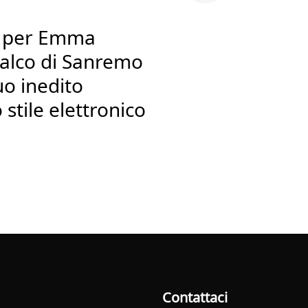
al per Emma
palco di Sanremo
uo inedito
stile elettronico
Contattaci