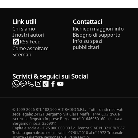
Link utili
Contattaci
Chi siamo
Richiedi maggiori info
I nostri autori
Bisogno di supporto
Info su spazi
RSS Feed
pubblicitari
Come ascoltarci
Sitemap
Scrivici & seguici sui Social
© 1999-2026 RTL 102,500 HIT RADIO S.R.L. - Tutti i diritti riservati -
sede legale: 24121 Bergamo, via Clara Maffei, 14/A C.F./P.IVA e
iscrizione Registro Imprese Bergamo n° 01646950160 - (c.c.i.a.a.
Bergamo n. r.e.a. 226901)
Capitale sociale - € 25.000.000,00 i.v. Licenza SIAE N. 3210/I/3087.
Testata giornalistica registrata il 07/01/2010 al n° 1972 Tribunale
Monza - Direttore Responsabile Ivana Faccioli