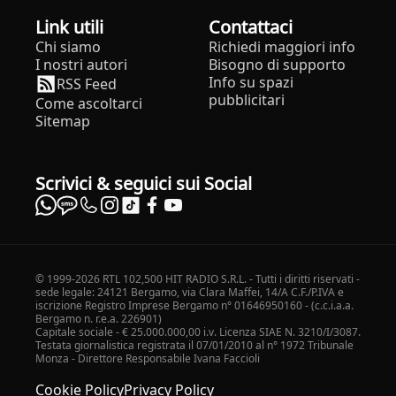
Link utili
Contattaci
Chi siamo
Richiedi maggiori info
I nostri autori
Bisogno di supporto
Info su spazi
RSS Feed
pubblicitari
Come ascoltarci
Sitemap
Scrivici & seguici sui Social
© 1999-2026 RTL 102,500 HIT RADIO S.R.L. - Tutti i diritti riservati -
sede legale: 24121 Bergamo, via Clara Maffei, 14/A C.F./P.IVA e
iscrizione Registro Imprese Bergamo n° 01646950160 - (c.c.i.a.a.
Bergamo n. r.e.a. 226901)
Capitale sociale - € 25.000.000,00 i.v. Licenza SIAE N. 3210/I/3087.
Testata giornalistica registrata il 07/01/2010 al n° 1972 Tribunale
Monza - Direttore Responsabile Ivana Faccioli
Cookie Policy
Privacy Policy