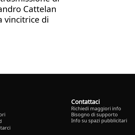
andro Cattelan
 vincitrice di
Contattaci
Richiedi maggiori info
ori
Bisogno di supporto
Info su spazi pubblicitari
d
tarci