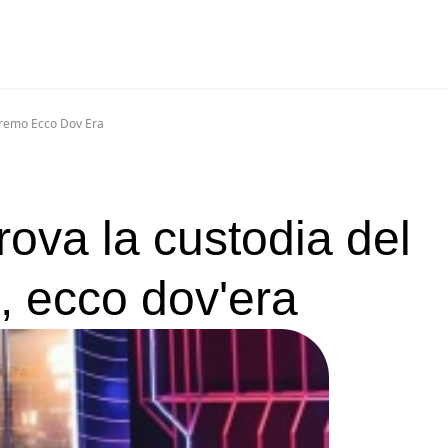
nremo Ecco Dov Era
rova la custodia del
, ecco dov'era