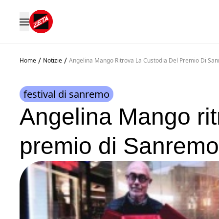
/
/
Home
Notizie
Angelina Mango Ritrova La Custodia Del Premio Di Sa
festival di sanremo
Angelina Mango rit
premio di Sanremo