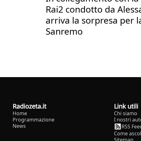
Rai2 condotto da Aless
arriva la sorpresa per la
Sanremo
radiozeta.it
Link utili
Home
Chi siamo
Programmazione
I nostri aut
News
RSS Fee
Come ascol
Sitemap