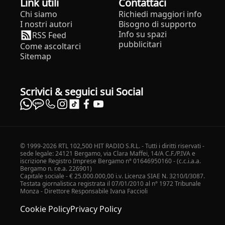
Link utili
Contattaci
Chi siamo
Richiedi maggiori info
I nostri autori
Bisogno di supporto
Info su spazi
RSS Feed
pubblicitari
Come ascoltarci
Sitemap
Scrivici & seguici sui Social
© 1999-2026 RTL 102,500 HIT RADIO S.R.L. - Tutti i diritti riservati -
sede legale: 24121 Bergamo, via Clara Maffei, 14/A C.F./P.IVA e
iscrizione Registro Imprese Bergamo n° 01646950160 - (c.c.i.a.a.
Bergamo n. r.e.a. 226901)
Capitale sociale - € 25.000.000,00 i.v. Licenza SIAE N. 3210/I/3087.
Testata giornalistica registrata il 07/01/2010 al n° 1972 Tribunale
Monza - Direttore Responsabile Ivana Faccioli
Cookie Policy
Privacy Policy