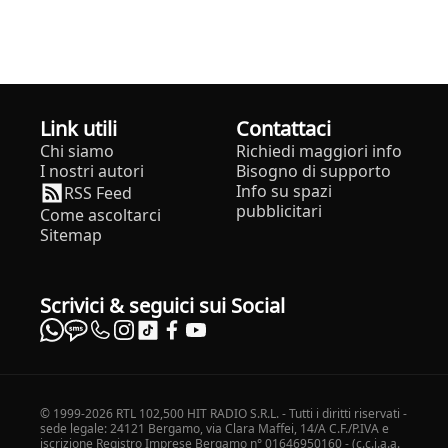
Link utili
Contattaci
Chi siamo
Richiedi maggiori info
I nostri autori
Bisogno di supporto
Info su spazi
RSS Feed
pubblicitari
Come ascoltarci
Sitemap
Scrivici & seguici sui Social
© 1999-2026 RTL 102,500 HIT RADIO S.R.L. - Tutti i diritti riservati -
sede legale: 24121 Bergamo, via Clara Maffei, 14/A C.F./P.IVA e
iscrizione Registro Imprese Bergamo n° 01646950160 - (c.c.i.a.a.