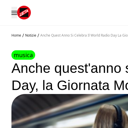
/
/
Home
Notizie
Anche Quest Anno Si Celebra Il World Radio Day La Gio
musica
Anche quest'anno s
Day, la Giornata M