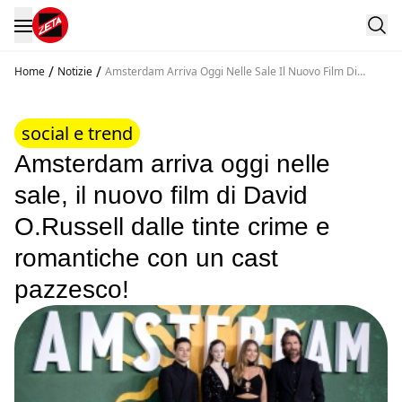
/
/
Home
Notizie
Amsterdam Arriva Oggi Nelle Sale Il Nuovo Film Di
David Orussell Dalle Tinte Crime E Romantiche Con Un
Cast Pazzesco
social e trend
Amsterdam arriva oggi nelle
sale, il nuovo film di David
O.Russell dalle tinte crime e
romantiche con un cast
pazzesco!