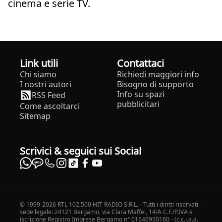
cinema e serie TV.
Link utili
Contattaci
Chi siamo
Richiedi maggiori info
I nostri autori
Bisogno di supporto
Info su spazi
RSS Feed
pubblicitari
Come ascoltarci
Sitemap
Scrivici & seguici sui Social
© 1999-2026 RTL 102,500 HIT RADIO S.R.L. - Tutti i diritti riservati -
sede legale: 24121 Bergamo, via Clara Maffei, 14/A C.F./P.IVA e
iscrizione Registro Imprese Bergamo n° 01646950160 - (c.c.i.a.a.