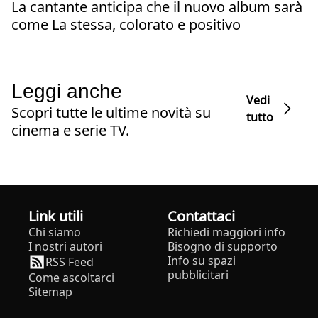
La cantante anticipa che il nuovo album sarà
come La stessa, colorato e positivo
Leggi anche
Vedi
Scopri tutte le ultime novità su
tutto
cinema e serie TV.
Link utili
Contattaci
Chi siamo
Richiedi maggiori info
I nostri autori
Bisogno di supporto
Info su spazi
RSS Feed
pubblicitari
Come ascoltarci
Sitemap