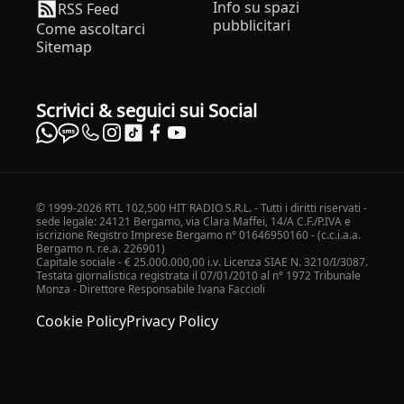
Info su spazi
RSS Feed
pubblicitari
Come ascoltarci
Sitemap
Scrivici & seguici sui Social
© 1999-2026 RTL 102,500 HIT RADIO S.R.L. - Tutti i diritti riservati -
sede legale: 24121 Bergamo, via Clara Maffei, 14/A C.F./P.IVA e
iscrizione Registro Imprese Bergamo n° 01646950160 - (c.c.i.a.a.
Bergamo n. r.e.a. 226901)
Capitale sociale - € 25.000.000,00 i.v. Licenza SIAE N. 3210/I/3087.
Testata giornalistica registrata il 07/01/2010 al n° 1972 Tribunale
Monza - Direttore Responsabile Ivana Faccioli
Cookie Policy
Privacy Policy