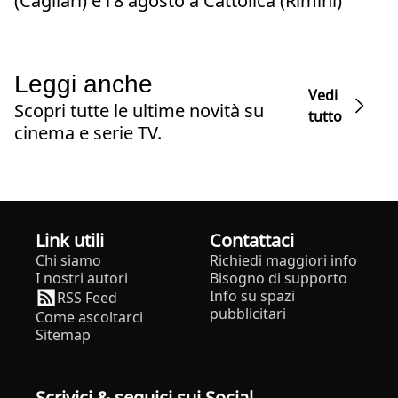
(Cagliari) e l’8 agosto a Cattolica (Rimini)
Leggi anche
Vedi
Scopri tutte le ultime novità su
tutto
cinema e serie TV.
Link utili
Contattaci
Chi siamo
Richiedi maggiori info
I nostri autori
Bisogno di supporto
Info su spazi
RSS Feed
pubblicitari
Come ascoltarci
Sitemap
Scrivici & seguici sui Social