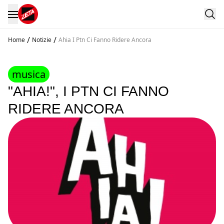
/
/
Home
Notizie
Ahia I Ptn Ci Fanno Ridere Ancora
musica
"AHIA!", I PTN CI FANNO
RIDERE ANCORA