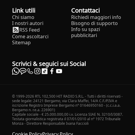
Link utili
Contattaci
Chi siamo
Richiedi maggiori info
I nostri autori
Bisogno di supporto
Info su spazi
RSS Feed
pubblicitari
Come ascoltarci
Sitemap
Scrivici & seguici sui Social
© 1999-2026 RTL 102,500 HIT RADIO S.R.L. - Tutti i diritti riservati -
sede legale: 24121 Bergamo, via Clara Maffei, 14/A C.F./P.IVA e
iscrizione Registro Imprese Bergamo n° 01646950160 - (c.c.i.a.a.
Bergamo n. r.e.a. 226901)
Capitale sociale - € 25.000.000,00 i.v. Licenza SIAE N. 3210/I/3087.
Testata giornalistica registrata il 07/01/2010 al n° 1972 Tribunale
Monza - Direttore Responsabile Ivana Faccioli
Cookie Policy
Privacy Policy