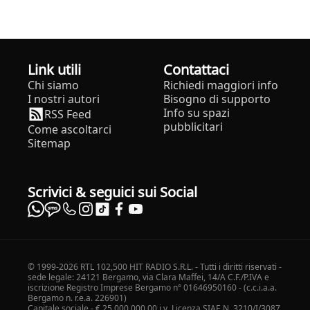
Link utili
Contattaci
Chi siamo
Richiedi maggiori info
I nostri autori
Bisogno di supporto
Info su spazi
RSS Feed
pubblicitari
Come ascoltarci
Sitemap
Scrivici & seguici sui Social
© 1999-2026 RTL 102,500 HIT RADIO S.R.L. - Tutti i diritti riservati -
sede legale: 24121 Bergamo, via Clara Maffei, 14/A C.F./P.IVA e
iscrizione Registro Imprese Bergamo n° 01646950160 - (c.c.i.a.a.
Bergamo n. r.e.a. 226901)
Capitale sociale - € 25.000.000,00 i.v. Licenza SIAE N. 3210/I/3087.