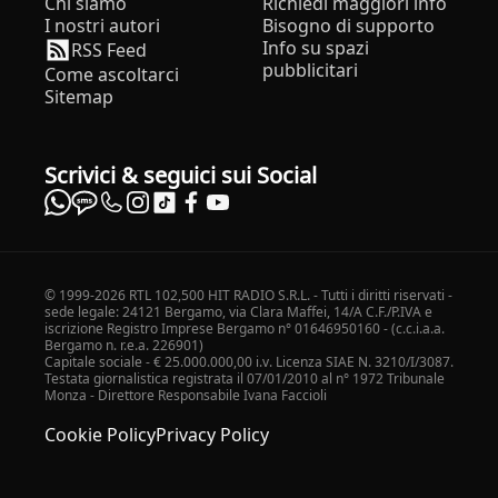
Chi siamo
Richiedi maggiori info
I nostri autori
Bisogno di supporto
Info su spazi
RSS Feed
pubblicitari
Come ascoltarci
Sitemap
Scrivici & seguici sui Social
© 1999-2026 RTL 102,500 HIT RADIO S.R.L. - Tutti i diritti riservati -
sede legale: 24121 Bergamo, via Clara Maffei, 14/A C.F./P.IVA e
iscrizione Registro Imprese Bergamo n° 01646950160 - (c.c.i.a.a.
Bergamo n. r.e.a. 226901)
Capitale sociale - € 25.000.000,00 i.v. Licenza SIAE N. 3210/I/3087.
Testata giornalistica registrata il 07/01/2010 al n° 1972 Tribunale
Monza - Direttore Responsabile Ivana Faccioli
Cookie Policy
Privacy Policy