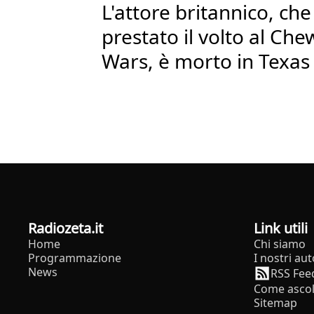
L'attore britannico, ch
prestato il volto al Che
Wars, è morto in Texas
radiozeta.it
Link utili
Home
Chi siamo
Programmazione
I nostri aut
News
RSS Fee
Come ascol
Sitemap