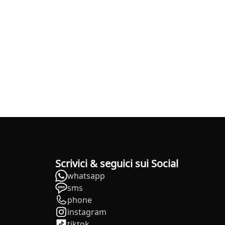
Scrivici & seguici sui Social
whatsapp
sms
phone
instagram
tiktok