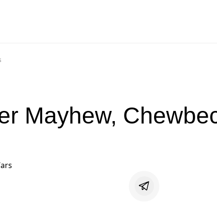
s
Peter Mayhew, Chewbe