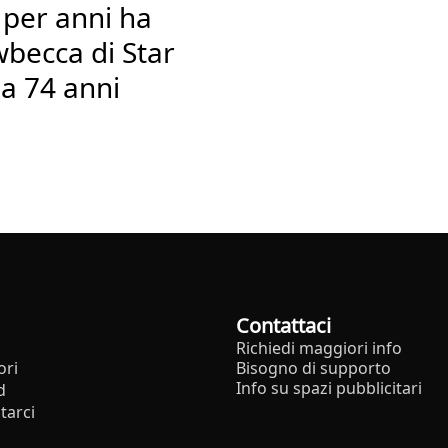
e per anni ha
wbecca di Star
 a 74 anni
Contattaci
Richiedi maggiori info
ori
Bisogno di supporto
Info su spazi pubblicitari
d
tarci