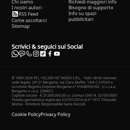
Chi siamo
Richiedi maggiori info
I nostri autori
Bisogno di supporto
Info su spazi
RSS Feed
pubblicitari
Come ascoltarci
Sitemap
Scrivici & seguici sui Social
© 1999-2026 RTL 102,500 HIT RADIO S.R.L. - Tutti i diritti riservati -
sede legale: 24121 Bergamo, via Clara Maffei, 14/A C.F./P.IVA e
iscrizione Registro Imprese Bergamo n° 01646950160 - (c.c.i.a.a.
Bergamo n. r.e.a. 226901)
Capitale sociale - € 25.000.000,00 i.v. Licenza SIAE N. 3210/I/3087.
Testata giornalistica registrata il 07/01/2010 al n° 1972 Tribunale
Monza - Direttore Responsabile Ivana Faccioli
Cookie Policy
Privacy Policy