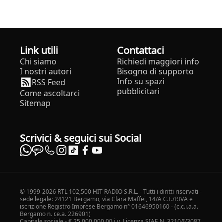
Link utili
Contattaci
Chi siamo
Richiedi maggiori info
I nostri autori
Bisogno di supporto
Info su spazi
RSS Feed
pubblicitari
Come ascoltarci
Sitemap
Scrivici & seguici sui Social
© 1999-2026 RTL 102,500 HIT RADIO S.R.L. - Tutti i diritti riservati -
sede legale: 24121 Bergamo, via Clara Maffei, 14/A C.F./P.IVA e
iscrizione Registro Imprese Bergamo n° 01646950160 - (c.c.i.a.a.
Bergamo n. r.e.a. 226901)
Capitale sociale - € 25.000.000,00 i.v. Licenza SIAE N. 3210/I/3087.