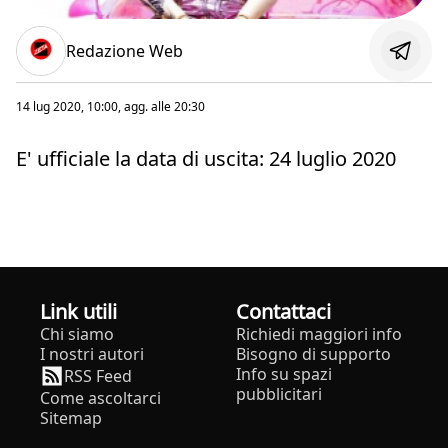
Redazione Web
14 lug 2020, 10:00
, agg. alle
20:30
E' ufficiale la data di uscita: 24 luglio 2020
Link utili
Contattaci
Chi siamo
Richiedi maggiori info
I nostri autori
Bisogno di supporto
Info su spazi
RSS Feed
pubblicitari
Come ascoltarci
Sitemap