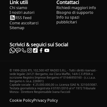
Link utili
Contattaci
Chi siamo
Richiedi maggiori info
I nostri autori
Bisogno di supporto
Info su spazi
RSS Feed
pubblicitari
Come ascoltarci
Sitemap
Scrivici & seguici sui Social
© 1999-2026 RTL 102,500 HIT RADIO S.R.L. - Tutti i diritti riservati -
sede legale: 24121 Bergamo, via Clara Maffei, 14/A C.F./P.IVA e
iscrizione Registro Imprese Bergamo n° 01646950160 - (c.c.i.a.a.
Bergamo n. r.e.a. 226901)
Capitale sociale - € 25.000.000,00 i.v. Licenza SIAE N. 3210/I/3087.
Testata giornalistica registrata il 07/01/2010 al n° 1972 Tribunale
Monza - Direttore Responsabile Ivana Faccioli
Cookie Policy
Privacy Policy