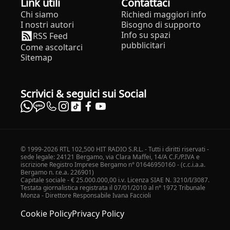
Link utili
Contattaci
Chi siamo
Richiedi maggiori info
I nostri autori
Bisogno di supporto
Info su spazi
RSS Feed
pubblicitari
Come ascoltarci
Sitemap
Scrivici & seguici sui Social
© 1999-2026 RTL 102,500 HIT RADIO S.R.L. - Tutti i diritti riservati -
sede legale: 24121 Bergamo, via Clara Maffei, 14/A C.F./P.IVA e
iscrizione Registro Imprese Bergamo n° 01646950160 - (c.c.i.a.a.
Bergamo n. r.e.a. 226901)
Capitale sociale - € 25.000.000,00 i.v. Licenza SIAE N. 3210/I/3087.
Testata giornalistica registrata il 07/01/2010 al n° 1972 Tribunale
Monza - Direttore Responsabile Ivana Faccioli
Cookie Policy
Privacy Policy