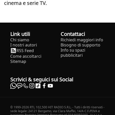
cinema e serie TV.
Link utili
Contattaci
Chi siamo
Richiedi maggiori info
I nostri autori
Bisogno di supporto
Info su spazi
RSS Feed
pubblicitari
Come ascoltarci
Sitemap
Scrivici & seguici sui Social
© 1999-2026 RTL 102,500 HIT RADIO S.R.L. - Tutti i diritti riservati -
sede legale: 24121 Bergamo, via Clara Maffei, 14/A C.F./P.IVA e
iscrizione Registro Imprese Bergamo n° 01646950160 - (c.c.i.a.a.