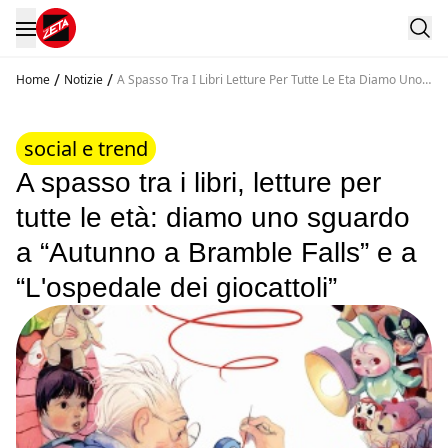
/
/
Home
Notizie
A Spasso Tra I Libri Letture Per Tutte Le Eta Diamo Uno
Sguardo A Autunno A Bramble Falls E A L Ospedale Dei
Giocattoli
social e trend
A spasso tra i libri, letture per
tutte le età: diamo uno sguardo
a “Autunno a Bramble Falls” e a
“L'ospedale dei giocattoli”