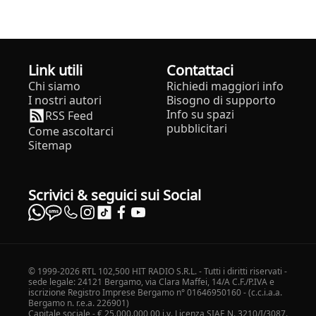
Link utili
Contattaci
Chi siamo
Richiedi maggiori info
I nostri autori
Bisogno di supporto
Info su spazi
RSS Feed
pubblicitari
Come ascoltarci
Sitemap
Scrivici & seguici sui Social
© 1999-2026 RTL 102,500 HIT RADIO S.R.L. - Tutti i diritti riservati -
sede legale: 24121 Bergamo, via Clara Maffei, 14/A C.F./P.IVA e
iscrizione Registro Imprese Bergamo n° 01646950160 - (c.c.i.a.a.
Bergamo n. r.e.a. 226901)
Capitale sociale - € 25.000.000,00 i.v. Licenza SIAE N. 3210/I/3087.