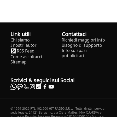
Link utili
Contattaci
Chi siamo
Richiedi maggiori info
I nostri autori
Bisogno di supporto
Info su spazi
RSS Feed
pubblicitari
Come ascoltarci
Sitemap
Scrivici & seguici sui Social
© 1999-2026 RTL 102,500 HIT RADIO S.R.L. - Tutti i diritti riservati -
sede legale: 24121 Bergamo, via Clara Maffei, 14/A C.F./P.IVA e
iscrizione Registro Imprese Bergamo n° 01646950160 - (c.c.i.a.a.