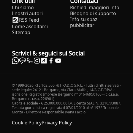
Link utili
Contattaci
Chi siamo
Richiedi maggiori info
I nostri autori
Bisogno di supporto
Info su spazi
RSS Feed
pubblicitari
Come ascoltarci
Sitemap
Scrivici & seguici sui Social
© 1999-2026 RTL 102,500 HIT RADIO S.R.L. - Tutti i diritti riservati -
sede legale: 24121 Bergamo, via Clara Maffei, 14/A C.F./P.IVA e
iscrizione Registro Imprese Bergamo n° 01646950160 - (c.c.i.a.a.
Bergamo n. r.e.a. 226901)
Capitale sociale - € 25.000.000,00 i.v. Licenza SIAE N. 3210/I/3087.
Testata giornalistica registrata il 07/01/2010 al n° 1972 Tribunale
Monza - Direttore Responsabile Ivana Faccioli
Cookie Policy
Privacy Policy