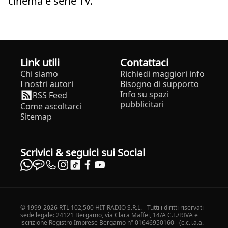
cinema e serie TV.
Link utili
Contattaci
Chi siamo
Richiedi maggiori info
I nostri autori
Bisogno di supporto
Info su spazi
RSS Feed
pubblicitari
Come ascoltarci
Sitemap
Scrivici & seguici sui Social
© 1999-2026 RTL 102,500 HIT RADIO S.R.L. - Tutti i diritti riservati -
sede legale: 24121 Bergamo, via Clara Maffei, 14/A C.F./P.IVA e
iscrizione Registro Imprese Bergamo n° 01646950160 - (c.c.i.a.a.