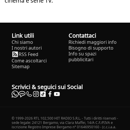
cinema e serie TV.
Link utili
Contattaci
Chi siamo
Richiedi maggiori info
I nostri autori
Bisogno di supporto
Info su spazi
RSS Feed
pubblicitari
Come ascoltarci
Sitemap
Scrivici & seguici sui Social
© 1999-2026 RTL 102,500 HIT RADIO S.R.L. - Tutti i diritti riservati -
sede legale: 24121 Bergamo, via Clara Maffei, 14/A C.F./P.IVA e
iscrizione Registro Imprese Bergamo n° 01646950160 - (c.c.i.a.a.