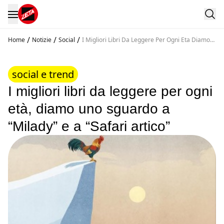
/
/
/
Home
Notizie
Social
I Migliori Libri Da Leggere Per Ogni Eta Diamo
Uno Sguardo A Milady E A Safari Artico
social e trend
I migliori libri da leggere per ogni
età, diamo uno sguardo a
“Milady” e a “Safari artico”